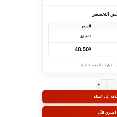
السعر
$
48.50
48.50
$
ة WishGlow
افة إلى السلة
اشتري الآن