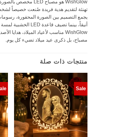
WishGlow هو مصباح 
تهنئة لتقديم هدية فريدة صُنعت خصيصاً لشخ
يجمع التصميم بين الصورة المحفورة، رسومات الهد
أنيقاً، بينما تضيف قاعدة LED الخشبية لمسة دافئة تناسب غرفة النوم، غرفة المعيشة، المكتب، أو ركن الهدايا.
WishGlow مناسب لأعياد الميلاد، هداي
مصباح، بل ذكرى عيد ميلاد تضيء كل يوم.
منتجات ذات صلة
ale
Sale
Add to
wishlist