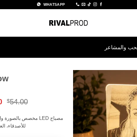
WHATSAPP
حب والمشاعر
ow
Add to
wishlist
ا
0
54.00
$
ا
ه
مصباح LED مخصص بالصور
4.00.
للأصدقاء، الع