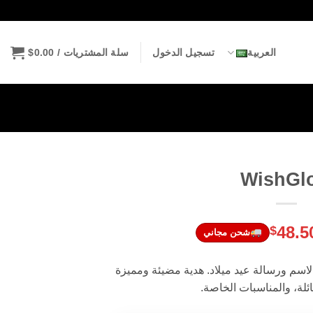
العربية
تسجيل الدخول
سلة المشتريات /
0.00
$
WishGl
لسعر
السعر
48.5
$
شحن مجاني
لأصلي
الحالي
و:
هو:
ة والاسم ورسالة عيد ميلاد. هدية مضيئة ومميزة
$48.50.
$5
ائلة، والمناسبات الخاصة.