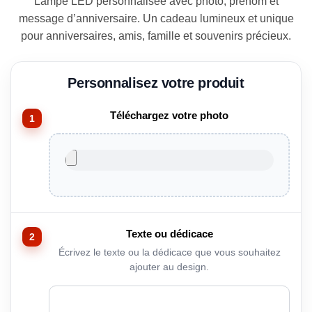
Lampe LED personnalisée avec photo, prénom et
$54.00.
$48.50.
message d’anniversaire. Un cadeau lumineux et unique
pour anniversaires, amis, famille et souvenirs précieux.
Téléchargez votre photo
Texte ou dédicace
Écrivez le texte ou la dédicace que vous souhaitez
ajouter au design.