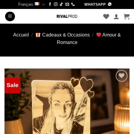
Passer
Français
WHATSAPP
au
contenu
Accueil
/
Cadeaux & Occasions
/
Amour &
Romance
Sale
Add to
wishlist