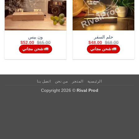
حلم السفر
ون بيس
Current
Original
Current
Original
$
52.00
$
65.00
$
48.00
$
68.00
price
price
price
price
شحن مجاني
شحن مجاني
is:
was:
is:
was:
$52.00.
$65.00.
$48.00.
$68.00.
الرئيسية
المتجر
من نحن
اتصل بنا
Copyright 2026 ©
Rival Prod