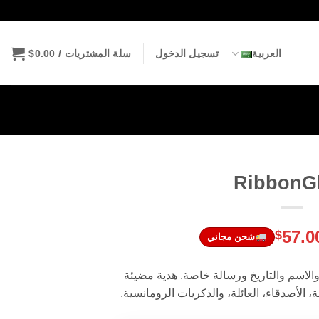
العربية
تسجيل الدخول
سلة المشتريات /
0.00
$
RibbonG
لسعر
السعر
57.0
$
شحن مجاني
لأصلي
الحالي
و:
هو:
ورة والاسم والتاريخ ورسالة خاصة. هدية مضيئة
$57.00.
$6
، الأصدقاء، العائلة، والذكريات الرومانسية.