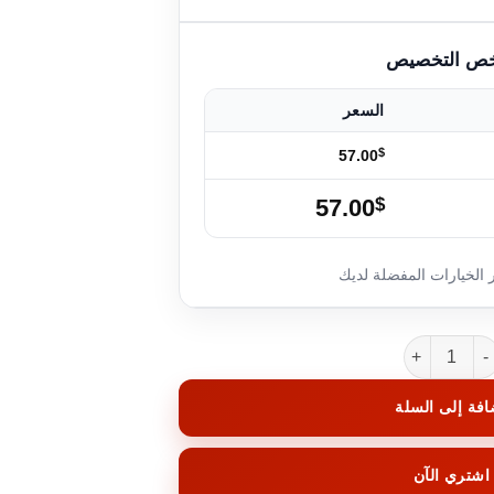
السعر
$
57.00
57.00
$
 RibbonGlow
افة إلى السلة
اشتري الآن