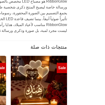
RibbonGlow هو مص
ورسالة خاصة ليصبح المنتج ذكرى شخصية ص
يجمع التصميم بين الصورة المحفورة، رسومات 
تأثيراً ضوئياً أنيقاً، بينما تضيف قاعدة LED الخشبية إضاءة دافئة تجعل الهدية مناسبة لغرفة النوم، غرفة المعيشة، المكتب، أو ركن الهدايا.
RibbonGlow مناسب لأعياد الميلاد، 
ليست مجرد لمبة، بل صورة وذكرى ورسالة ت
منتجات ذات صلة
ale
Sale
Add to
wishlist