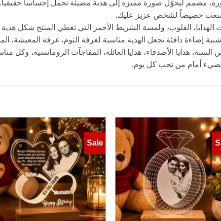
باح LED مخصص بالصورة، مصمم ليحوّل صورة مميزة إلى هدية مضيئة تحمل إحساساً حقيق
ُنعت خصيصاً لشخص عزيز عليك.
الهدايا، القلوب، ولمسة الشريط الأحمر التي تعطي المنتج شكل هدية ج
هدايا رأس السنة، هدايا الأصدقاء، هدايا العائلة، المفاجآت الرومانسية، وكل 
ضيء أمام من تحب كل يوم.
Sale
S
to
Add to
ist
wishlist