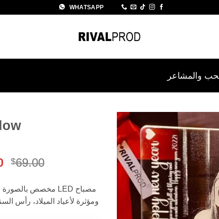
WHATSAPP
حب والمشاعر
low
Add to
wishlist
ا
0
69.00
$
ا
ه
مصباح LED مخصص بالص
9.00.
ومؤثرة لأعياد الميلاد، رأس السنة