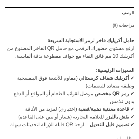
الوصف
مراجعات (0)
حامل أكريليك فاخر لرمز الاستجابة السريعة
ارفع مستوى حضورك الرقمي مع حامل QR الفاخر المصنوع من
أكريليك 10 مم فائق النقاء مع حواف مقطوعة بدقة ألماسية.
المميزات الرئيسية:
✔
أكريليك شفاف كريستالي
(مقاوم للأشعة فوق البنفسجية
وطبقة مضادة للبصمات)
✔
رمز QR مخصص
موصل لقوائم الطعام أو المواقع أو الدفع
بدون تلامس
✔
قاعدة معدنية ذهبية/فضية
(اختياري) لمزيد من الأناقة
✔
نقش بالليزر
للعلامة التجارية (شعار أو نص على القاعدة)
✔
تصميم قابل للتعديل
– لوحة QR قابلة للإزالة لتحديثات سهلة
مثالي ل: