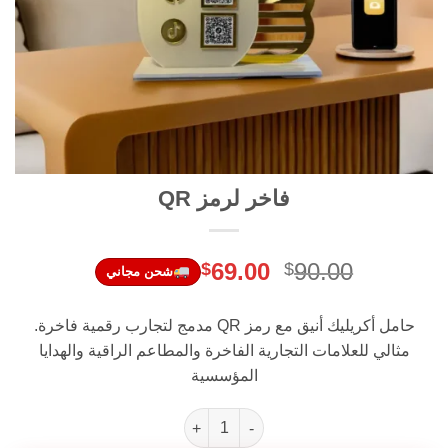
فاخر لرمز QR
Current
Original
69.00
90.00
$
$
شحن مجاني
price
price
is:
was:
حامل أكريليك أنيق مع رمز QR مدمج لتجارب رقمية فاخرة.
$69.00.
$90.00.
مثالي للعلامات التجارية الفاخرة والمطاعم الراقية والهدايا
المؤسسية
كمية فاخر لرمز QR