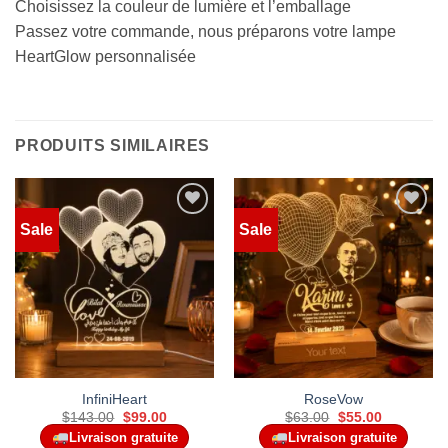
Choisissez la couleur de lumière et l’emballage
Passez votre commande, nous préparons votre lampe
HeartGlow personnalisée
PRODUITS SIMILAIRES
Sale
Sale
Add to
Add to
wishlist
wishlist
InfiniHeart
RoseVow
Original
Current
Original
Current
$
143.00
$
99.00
$
63.00
$
55.00
price
price
price
price
Livraison gratuite
Livraison gratuite
was:
is:
was:
is: