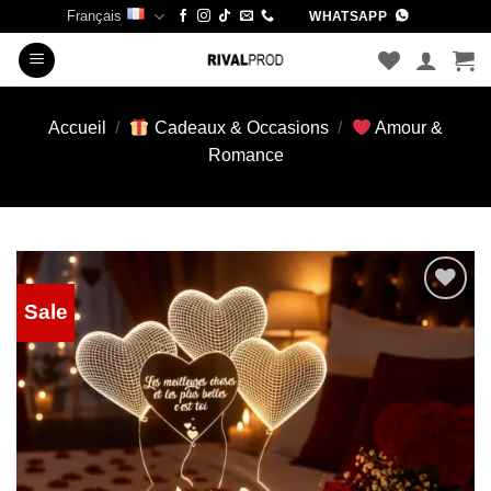
Passer
Français
WHATSAPP
au
contenu
Accueil
/
Cadeaux & Occasions
/
Amour &
Romance
Sale
Add to
wishlist