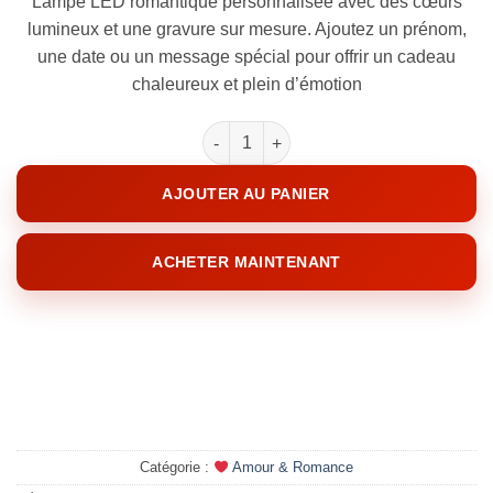
Lampe LED romantique personnalisée avec des cœurs
$64.00.
$48.00.
lumineux et une gravure sur mesure. Ajoutez un prénom,
une date ou un message spécial pour offrir un cadeau
chaleureux et plein d’émotion
quantité de HeartGlow
AJOUTER AU PANIER
ACHETER MAINTENANT
Catégorie :
Amour & Romance